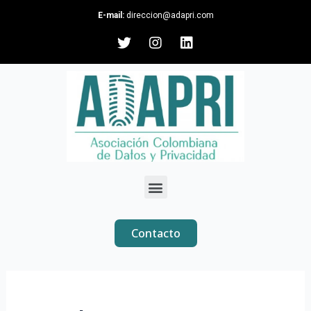
E-mail:
direccion@adapri.com
Contacto