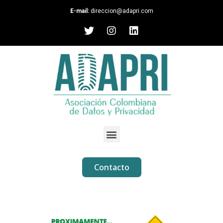
E-mail:
direccion@adapri.com
Contacto